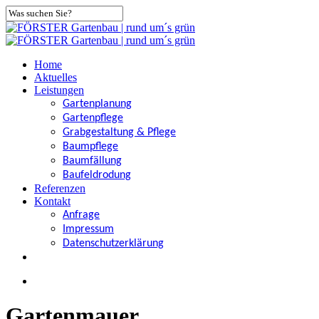
Skip
to
Close
main
Search
content
search
Menu
Home
Aktuelles
Leistungen
Gartenplanung
Gartenpflege
Grabgestaltung & Pflege
Baumpflege
Baumfällung
Baufeldrodung
Referenzen
Kontakt
Anfrage
Impressum
Datenschutzerklärung
facebook
search
Gartenmauer