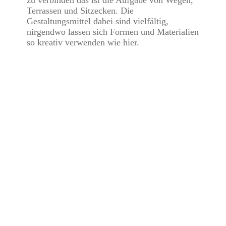
zu verbinden das ist die Aufgabe von Wegen,
Terrassen und Sitzecken. Die
Gestaltungsmittel dabei sind vielfältig,
nirgendwo lassen sich Formen und Materialien
so kreativ verwenden wie hier.
Was können wir für Sie tun?
Träumen auch Sie schon länger von Ihrem
Gartenparadies?
Benötigen Sie tatkräftige Unterstützung bei der Garten-
oder Landschaftspflege?
Gern erfüllen wir Ihnen Ihre Wünsche und freuen uns
auf Ihre Anfrage.