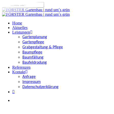
Skip
to
Close
main
Search
content
search
Menu
Home
Aktuelles
Leistungen
Gartenplanung
Gartenpflege
Grabgestaltung & Pflege
Baumpflege
Baumfällung
Baufeldrodung
Referenzen
Kontakt
Anfrage
Impressum
Datenschutzerklärung
facebook
search