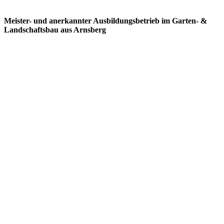
Meister- und anerkannter Ausbildungsbetrieb im Garten- &
Landschaftsbau aus Arnsberg
Gartenbau
Wir graben, bauen, bepflanzen und verlegen alles mit
fachmännischer Sorgfalt und viel Liebe zum Detail und achte
dabei stets auf Ihre Vorstellungen und gehe auf Ihre Wünsche ein.
Wir begleiten Sie von der Idee über die Planung bis zur stilvollen
Ausgestaltung Ihres Gartens.