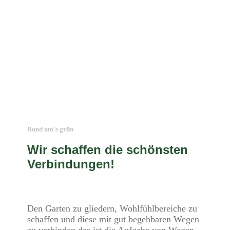
Baufeldrodung
Schnell, gewissenhaft und vor allem sauber entfernen wir passend
zu Ihrem Bauvorhaben Bäume, Hecken, Sträucher und anderes
Grün. Bei Baufeldrodungen achten wir selbstverständlich auf den
Schutz eventuell angrenzender Gebäude sowie Bäume, welche
belassen werden sollen, und anderer wichtiger Vegetation
Rund um´s grün
Wir schaffen die schönsten
Verbindungen!
Den Garten zu gliedern, Wohlfühlbereiche zu
schaffen und diese mit gut begehbaren Wegen